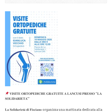
𝐕𝐈𝐒𝐈𝐓𝐄 𝐎𝐑𝐓𝐎𝐏𝐄𝐃𝐈𝐂𝐇𝐄 𝐆𝐑𝐀𝐓𝐔𝐈𝐓𝐄 𝐀 𝐋𝐀𝐍𝐂𝐔𝐒𝐈 𝐏𝐑𝐄𝐒𝐒𝐎 “𝐋𝐀
𝐒𝐎𝐋𝐈𝐃𝐀𝐑𝐈𝐄𝐓𝐀'”
𝐋𝐚 𝐒𝐨𝐥𝐢𝐝𝐚𝐫𝐢𝐞𝐭𝐚̀ 𝐝𝐢 𝐅𝐢𝐬𝐜𝐢𝐚𝐧𝐨 organizza una mattinata dedicata alla