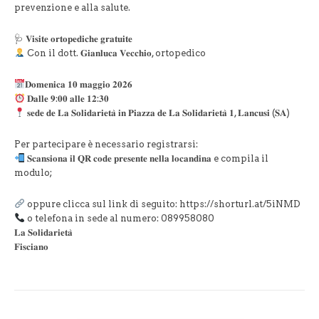
prevenzione e alla salute.
🩺 𝐕𝐢𝐬𝐢𝐭𝐞 𝐨𝐫𝐭𝐨𝐩𝐞𝐝𝐢𝐜𝐡𝐞 𝐠𝐫𝐚𝐭𝐮𝐢𝐭𝐞
Con il dott. 𝐆𝐢𝐚𝐧𝐥𝐮𝐜𝐚 𝐕𝐞𝐜𝐜𝐡𝐢𝐨, ortopedico
𝐃𝐨𝐦𝐞𝐧𝐢𝐜𝐚 𝟏𝟎 𝐦𝐚𝐠𝐠𝐢𝐨 𝟐𝟎𝟐𝟔
𝐃𝐚𝐥𝐥𝐞 𝟗:𝟎𝟎 𝐚𝐥𝐥𝐞 𝟏𝟐:𝟑𝟎
𝐬𝐞𝐝𝐞 𝐝𝐞 𝐋𝐚 𝐒𝐨𝐥𝐢𝐝𝐚𝐫𝐢𝐞𝐭𝐚̀ 𝐢𝐧 𝐏𝐢𝐚𝐳𝐳𝐚 𝐝𝐞 𝐋𝐚 𝐒𝐨𝐥𝐢𝐝𝐚𝐫𝐢𝐞𝐭𝐚̀ 𝟏, 𝐋𝐚𝐧𝐜𝐮𝐬𝐢 (𝐒𝐀)
Per partecipare è necessario registrarsi:
𝐒𝐜𝐚𝐧𝐬𝐢𝐨𝐧𝐚 𝐢𝐥 𝐐𝐑 𝐜𝐨𝐝𝐞 𝐩𝐫𝐞𝐬𝐞𝐧𝐭𝐞 𝐧𝐞𝐥𝐥𝐚 𝐥𝐨𝐜𝐚𝐧𝐝𝐢𝐧𝐚 e compila il
modulo;
oppure clicca sul link di seguito: https://shorturl.at/5iNMD
o telefona in sede al numero: 089958080
𝐋𝐚 𝐒𝐨𝐥𝐢𝐝𝐚𝐫𝐢𝐞𝐭𝐚̀
𝐅𝐢𝐬𝐜𝐢𝐚𝐧𝐨