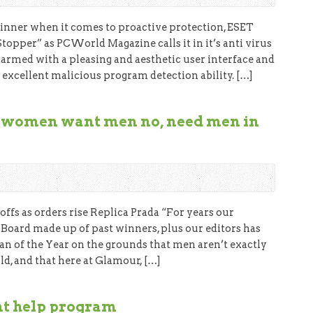
nner when it comes to proactive protection, ESET
Stopper” as PCWorld Magazine calls it in it’s anti virus
rmed with a pleasing and aesthetic user interface and
 excellent malicious program detection ability. […]
t women want men no, need men in
ffs as orders rise Replica Prada “For years our
oard made up of past winners, plus our editors has
n of the Year on the grounds that men aren’t exactly
ld, and that here at Glamour, […]
nt help program