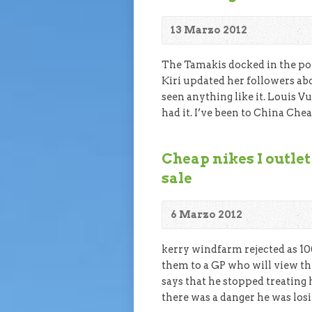
13 Marzo 2012
The Tamakis docked in the po
Kiri updated her followers a
seen anything like it. Louis V
had it. I’ve been to China Che
Cheap nikes I outlet
sale
6 Marzo 2012
kerry windfarm rejected as 10
them to a GP who will view th
says that he stopped treating
there was a danger he was losi