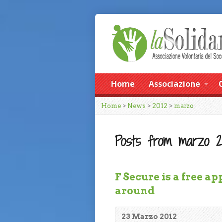
Home
Associazione
Home
>
News
>
2012
>
marzo
Posts from marzo 2
F Secure is a free a
around
23 Marzo 2012