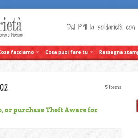
Dal 1991 la solidarietà con
Cosa facciamo
Cosa puoi fare tu
Rassegna stam
012
5
Items
pp, or purchase Theft Aware for