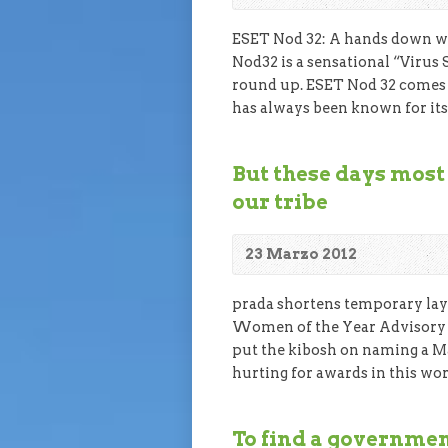
ESET Nod 32: A hands down wi
Nod32 is a sensational “Virus 
round up. ESET Nod 32 comes a
has always been known for its
But these days mos
our tribe
23 Marzo 2012
prada shortens temporary layo
Women of the Year Advisory B
put the kibosh on naming a Ma
hurting for awards in this wor
To find a governme