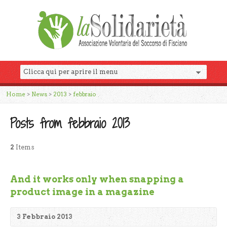
Home
>
News
>
2013
>
febbraio
Posts from febbraio 2013
2
Items
And it works only when snapping a
product image in a magazine
3 Febbraio 2013