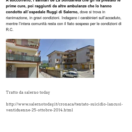
A soccorrerlo, i sanitari de La Solidarietà che gli ha prestato le
prime cure, poi raggiunti da altre ambulanze che lo hanno
dove si trova in
condotto all’ospedale Ruggi di Salerno,
rianimazione, in gravi condizioni. Indagano i carabinieri sull’accaduto,
mentre l’intera comunità resta con il fiato sospeso per le condizioni di
R.C.
Tratto da salerno today
http://www.salernotoday.it/cronaca/tentato-suicidio-lancusi-
ventiduenne-25-ottobre-2014.html