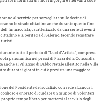
gistrare il formarsi di nuovi ingorghi e snervanti code
saranno al servizio per sorvegliare sulle decine di
olleranno le strade cittadine anche durante questo fine
 dell’Immacolata, caratterizzato da una serie di eventi
 cittadino e la periferia di Salerno, facendo registrare
turisti.
 durante tutto il periodo di “Luci d’Artista”, compresa
 ruota panoramica nei pressi di Piazza della Concordia.
za anche al Villaggio di Babbo Natale allestito nella Villa
tto durante i giorni in cui è prevista una maggiore
zione del Presidente del sodalizio con sede a Lancusi,
rgoglioso e onorato di guidare un gruppo di volontari
l proprio tempo libero per mettersi al servizio degli