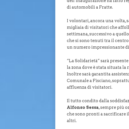
dell’inaugurazione ha fatto re
di automobili a Fratte.
I volontari, ancora una volta, 
migliaia di visitatori che aff
settimana, successivo a quello
che si sono tenuti tra il centro
un numero impressionante di 
“La Solidarietà” sarà presente
la zona dove è stata situata la
Inoltre sarà garantita assisten
Comunale a Fisciano, soprattu
affluenza di visitatori.
Il tutto condito dalla soddisfa
Alfonso Sessa
, sempre più o
che sono pronti a sacrificare i
altri.