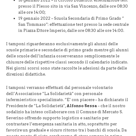
18 gennaio 2022 – Il Circolo Didattico: effettuazione test
presso il Plesso sito in via San Vincenzo, dalle ore 08:30
alle ore 14:00;
19 gennaio 2022 – Scuola Secondaria di Primo Grado ”
San Tommaso”: effettuazione test presso la sede centrale
in Piazza Ettore Imperio, dalle ore 08:30 alle ore 14:00.
I tamponi riguarderanno esclusivamente gli alunni delle
scuole primarie e secondarie di primo grado mentre gli alunni
delle scuole dell’infanzia osserveranno semplicemente le
chiusure delle rispettive classi secondo il calendario indicato.
Nei giorni scorsi sono state raccolte le adesioni da parte delle
direzioni didattiche.
I tamponi verranno effettuati dal personale volontario
dell’Associazione “La Solidarietà” con personale
infermieristico specializzato. “E’ con piacere – ha dichiarato il
Presidente de “La Solidarietà”,
Alfonso Sessa
– che il nostro
sodalizio ha inteso collaborare con il Comune di Mercato S.
Severino offrendo supporto logistico e sanitario per
contrastare l’emergenza sanitaria in atto, soprattutto per
favorire un graduale e sicuro ritorno tra i banchi di scuola. Da