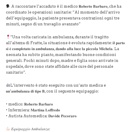
A raccontare l’accaduto è il medico 𝐑𝐨𝐛𝐞𝐫𝐭𝐨 𝐁𝐚𝐫𝐛𝐚𝐫𝐨, che ha
coordinato le operazioni sanitarie: “Al momento dell’arrivo
dell’equipaggio, la paziente presentava contrazioni ogni tre
minuti, segno di un travaglio avanzato”
”Una volta caricata in ambulanza, durante il tragitto
all’altezza di Fratte, la situazione è evoluta rapidamente: 𝐢𝐥 𝐩𝐚𝐫𝐭𝐨
𝐬𝐢 𝐞̀ 𝐜𝐨𝐦𝐩𝐥𝐞𝐭𝐚𝐭𝐨 𝐢𝐧 𝐚𝐦𝐛𝐮𝐥𝐚𝐧𝐳𝐚, 𝐝𝐚𝐧𝐝𝐨 𝐚𝐥𝐥𝐚 𝐥𝐮𝐜𝐞 𝐥𝐚 𝐩𝐢𝐜𝐜𝐨𝐥𝐚 𝐌𝐢𝐜𝐡𝐞𝐥𝐚. La
neonata ha subito pianto, manifestando buone condizioni
generali. Pochi minuti dopo, madre e figlia sono arrivate in
ospedale, dove sono state affidate alle cure del personale
sanitario”.
L’intervento è stato eseguito con un’auto medica e
𝐮𝐧’𝐚𝐦𝐛𝐮𝐥𝐚𝐧𝐳𝐚 𝐝𝐢 𝐭𝐢𝐩𝐨 𝐁, con il seguente equipaggio:
• ⁠medico: 𝐑𝐨𝐛𝐞𝐫𝐭𝐨 𝐁𝐚𝐫𝐛𝐚𝐫𝐨
• ⁠Infermiera: 𝐌𝐚𝐫𝐭𝐢𝐧𝐚 𝐋𝐨𝐟𝐟𝐫𝐞𝐝𝐨
• ⁠Autista Automedica: 𝐃𝐚𝐯𝐢𝐝𝐞 𝐏𝐞𝐜𝐨𝐫𝐚𝐫𝐨
𝐸𝑞𝑢𝑖𝑝𝑎𝑔𝑔𝑖𝑜 𝐴𝑚𝑏𝑢𝑙𝑎𝑛𝑧𝑎: