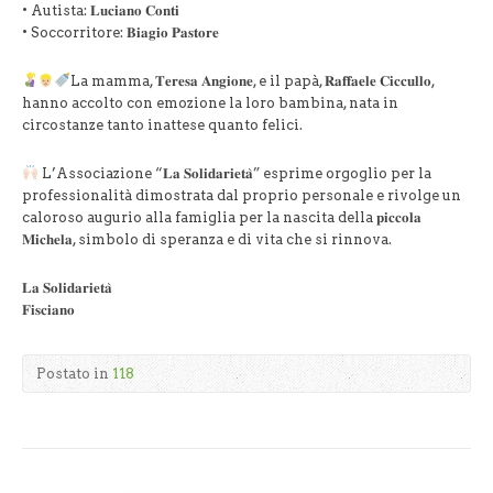
• ⁠Autista: 𝐋𝐮𝐜𝐢𝐚𝐧𝐨 𝐂𝐨𝐧𝐭𝐢
• ⁠Soccorritore: 𝐁𝐢𝐚𝐠𝐢𝐨 𝐏𝐚𝐬𝐭𝐨𝐫𝐞
La mamma, 𝐓𝐞𝐫𝐞𝐬𝐚 𝐀𝐧𝐠𝐢𝐨𝐧𝐞, e il papà, 𝐑𝐚𝐟𝐟𝐚𝐞𝐥𝐞 𝐂𝐢𝐜𝐜𝐮𝐥𝐥𝐨,
hanno accolto con emozione la loro bambina, nata in
circostanze tanto inattese quanto felici.
L’Associazione “𝐋𝐚 𝐒𝐨𝐥𝐢𝐝𝐚𝐫𝐢𝐞𝐭𝐚̀” esprime orgoglio per la
professionalità dimostrata dal proprio personale e rivolge un
caloroso augurio alla famiglia per la nascita della 𝐩𝐢𝐜𝐜𝐨𝐥𝐚
𝐌𝐢𝐜𝐡𝐞𝐥𝐚, simbolo di speranza e di vita che si rinnova.
𝐋𝐚 𝐒𝐨𝐥𝐢𝐝𝐚𝐫𝐢𝐞𝐭𝐚̀
𝐅𝐢𝐬𝐜𝐢𝐚𝐧𝐨
Postato in
118