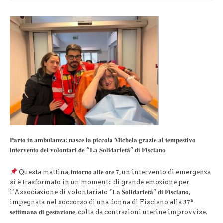
𝐏𝐚𝐫𝐭𝐨 𝐢𝐧 𝐚𝐦𝐛𝐮𝐥𝐚𝐧𝐳𝐚: 𝐧𝐚𝐬𝐜𝐞 𝐥𝐚 𝐩𝐢𝐜𝐜𝐨𝐥𝐚 𝐌𝐢𝐜𝐡𝐞𝐥𝐚 𝐠𝐫𝐚𝐳𝐢𝐞 𝐚𝐥 𝐭𝐞𝐦𝐩𝐞𝐬𝐭𝐢𝐯𝐨
𝐢𝐧𝐭𝐞𝐫𝐯𝐞𝐧𝐭𝐨 𝐝𝐞𝐢 𝐯𝐨𝐥𝐨𝐧𝐭𝐚𝐫𝐢 𝐝𝐞 “𝐋𝐚 𝐒𝐨𝐥𝐢𝐝𝐚𝐫𝐢𝐞𝐭𝐚̀” 𝐝𝐢 𝐅𝐢𝐬𝐜𝐢𝐚𝐧𝐨
Questa mattina, 𝐢𝐧𝐭𝐨𝐫𝐧𝐨 𝐚𝐥𝐥𝐞 𝐨𝐫𝐞 𝟕, un intervento di emergenza
si è trasformato in un momento di grande emozione per
l’Associazione di volontariato “𝐋𝐚 𝐒𝐨𝐥𝐢𝐝𝐚𝐫𝐢𝐞𝐭𝐚̀” 𝐝𝐢 𝐅𝐢𝐬𝐜𝐢𝐚𝐧𝐨,
impegnata nel soccorso di una donna di Fisciano alla 𝟑𝟕ª
𝐬𝐞𝐭𝐭𝐢𝐦𝐚𝐧𝐚 𝐝𝐢 𝐠𝐞𝐬𝐭𝐚𝐳𝐢𝐨𝐧𝐞, colta da contrazioni uterine improvvise.