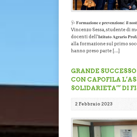
🩺 𝐅𝐨𝐫𝐦𝐚𝐳𝐢𝐨𝐧𝐞 𝐞 𝐩𝐫𝐞𝐯𝐞𝐧𝐳𝐢𝐨𝐧𝐞: 𝐢𝐥 𝐧𝐨𝐬
Vincenzo Sessa, studente di me
docenti dell’𝐈𝐬𝐭𝐢𝐭𝐮𝐭𝐨 𝐀𝐠𝐫𝐚𝐫𝐢
alla formazione sul primo soc
hanno preso parte […]
GRANDE SUCCESSO P
CON CAPOFILA L’A
SOLIDARIETA’” DI F
2 Febbraio 2023