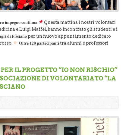
𝐭𝐫𝐨 𝐢𝐦𝐩𝐞𝐠𝐧𝐨 𝐜𝐨𝐧𝐭𝐢𝐧𝐮𝐚
Questa mattina i nostri volontari
dicina e Luigi Maffei, hanno incontrato gli studenti e i
 𝐏𝐫𝐨𝐟𝐚𝐠𝐫𝐢 𝐝𝐢 𝐅𝐢𝐬𝐜𝐢𝐚𝐧𝐨 per un nuovo appuntamento dedicato
corso.
𝐎𝐥𝐭𝐫𝐞 𝟏𝟐𝟎 𝐩𝐚𝐫𝐭𝐞𝐜𝐢𝐩𝐚𝐧𝐭𝐢 tra alunni e professori
ER IL PROGETTO “IO NON RISCHIO”
SSOCIAZIONE DI VOLONTARIATO “LA
ISCIANO