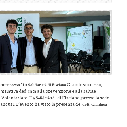
𝐞 𝐠𝐫𝐚𝐭𝐮𝐢𝐭𝐞 𝐩𝐫𝐞𝐬𝐬𝐨 “𝐋𝐚 𝐒𝐨𝐥𝐢𝐝𝐚𝐫𝐢𝐞𝐭𝐚̀ 𝐝𝐢 𝐅𝐢𝐬𝐜𝐢𝐚𝐧𝐨 Grande successo,
iniziativa dedicata alla prevenzione e alla salute
ariato “𝐋𝐚 𝐒𝐨𝐥𝐢𝐝𝐚𝐫𝐢𝐞𝐭𝐚̀” di Fisciano, presso la sede
usi. L’evento ha visto la presenza del 𝐝𝐨𝐭𝐭. 𝐆𝐢𝐚𝐧𝐥𝐮𝐜𝐚