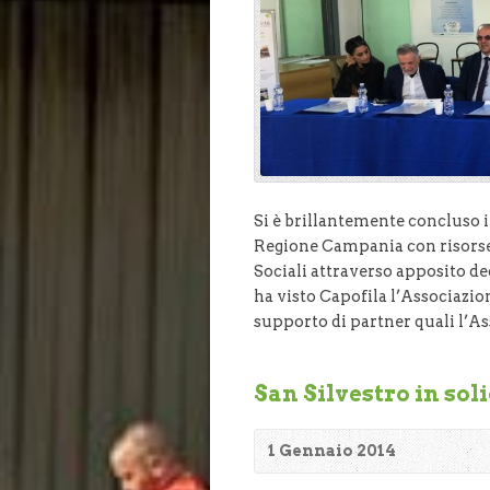
Si è brillantemente concluso il
Regione Campania con risorse s
Sociali attraverso apposito dec
ha visto Capofila l’Associazion
supporto di partner quali l’A
San Silvestro in sol
1 Gennaio 2014