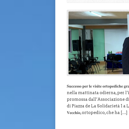
𝐒𝐮𝐜𝐜𝐞𝐬𝐬𝐨 𝐩𝐞𝐫 𝐥𝐞 𝐯𝐢𝐬𝐢𝐭𝐞 𝐨𝐫𝐭𝐨𝐩𝐞𝐝𝐢𝐜
nella mattinata odierna, per l’
promossa dall’Associazione di Volont
di Piazza de La Solidarietà 1 a Lanc
𝐕𝐞𝐜𝐜𝐡𝐢𝐨, ortopedico, che ha […]