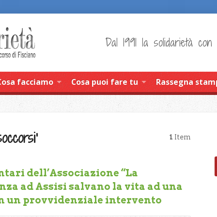
Dal 1991 la solidarietà con
Cosa facciamo
Cosa puoi fare tu
Rassegna stam
occorsi’
1
Item
ntari dell’Associazione “La
nza ad Assisi salvano la vita ad una
on un provvidenziale intervento