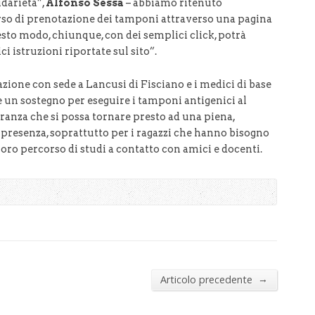
idarietà”,
Alfonso Sessa
– abbiamo ritenuto
so di prenotazione dei tamponi attraverso una pagina
uesto modo, chiunque, con dei semplici click, potrà
i istruzioni riportate sul sito”.
azione con sede a Lancusi di Fisciano e i medici di base
re un sostegno per eseguire i tamponi antigenici al
eranza che si possa tornare presto ad una piena,
n presenza, soprattutto per i ragazzi che hanno bisogno
 loro percorso di studi a contatto con amici e docenti.
→
Articolo precedente