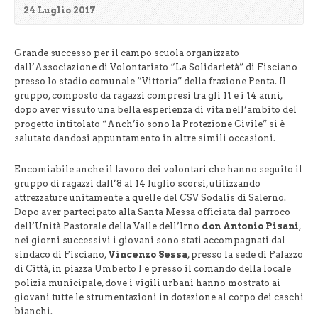
24 Luglio 2017
Grande successo per il campo scuola organizzato
dall’Associazione di Volontariato “La Solidarietà” di Fisciano
presso lo stadio comunale “Vittoria” della frazione Penta. Il
gruppo, composto da ragazzi compresi tra gli 11 e i 14 anni,
dopo aver vissuto una bella esperienza di vita nell’ambito del
progetto intitolato “Anch’io sono la Protezione Civile” si è
salutato dandosi appuntamento in altre simili occasioni.
Encomiabile anche il lavoro dei volontari che hanno seguito il
gruppo di ragazzi dall’8 al 14 luglio scorsi, utilizzando
attrezzature unitamente a quelle del CSV Sodalis di Salerno.
Dopo aver partecipato alla Santa Messa officiata dal parroco
dell’Unità Pastorale della Valle dell’Irno
don Antonio Pisani
,
nei giorni successivi i giovani sono stati accompagnati dal
sindaco di Fisciano,
Vincenzo Sessa
, presso la sede di Palazzo
di Città, in piazza Umberto I e presso il comando della locale
polizia municipale, dove i vigili urbani hanno mostrato ai
giovani tutte le strumentazioni in dotazione al corpo dei caschi
bianchi.